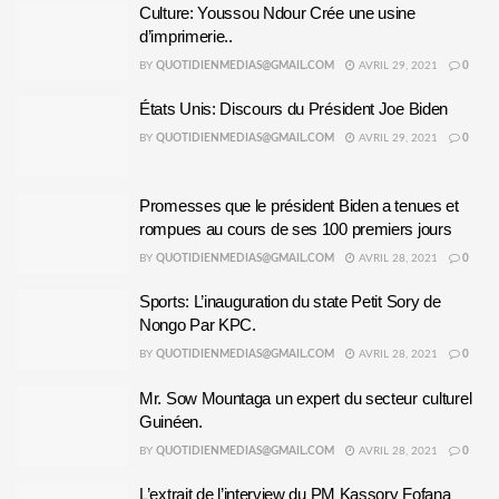
Culture: Youssou Ndour Crée une usine
d’imprimerie..
BY
QUOTIDIENMEDIAS@GMAIL.COM
AVRIL 29, 2021
0
États Unis: Discours du Président Joe Biden
BY
QUOTIDIENMEDIAS@GMAIL.COM
AVRIL 29, 2021
0
Promesses que le président Biden a tenues et
rompues au cours de ses 100 premiers jours
BY
QUOTIDIENMEDIAS@GMAIL.COM
AVRIL 28, 2021
0
Sports: L’inauguration du state Petit Sory de
Nongo Par KPC.
BY
QUOTIDIENMEDIAS@GMAIL.COM
AVRIL 28, 2021
0
Mr. Sow Mountaga un expert du secteur culturel
Guinéen.
BY
QUOTIDIENMEDIAS@GMAIL.COM
AVRIL 28, 2021
0
L’extrait de l’interview du PM Kassory Fofana