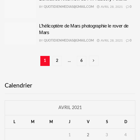
BY
QUOTIDIENMEDIAS@GMAIL.COM
AVRIL 28, 2021
0
L’hélicoptère de Mars photographie le rover de
Mars
BY
QUOTIDIENMEDIAS@GMAIL.COM
AVRIL 28, 2021
0
1
2
…
6
Calendrier
AVRIL 2021
L
M
M
J
V
S
D
1
2
3
4