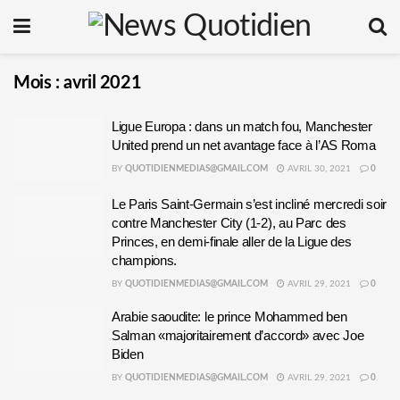
Mois :
avril 2021
Ligue Europa : dans un match fou, Manchester
United prend un net avantage face à l’AS Roma
BY
QUOTIDIENMEDIAS@GMAIL.COM
AVRIL 30, 2021
0
Le Paris Saint-Germain s’est incliné mercredi soir
contre Manchester City (1-2), au Parc des
Princes, en demi-finale aller de la Ligue des
champions.
BY
QUOTIDIENMEDIAS@GMAIL.COM
AVRIL 29, 2021
0
Arabie saoudite: le prince Mohammed ben
Salman «majoritairement d’accord» avec Joe
Biden
BY
QUOTIDIENMEDIAS@GMAIL.COM
AVRIL 29, 2021
0