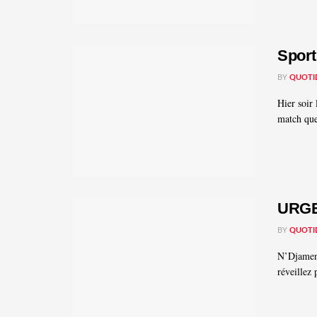
Sport
BY
QUOTI
Hier soir 
match que
URGE
BY
QUOTI
N’Djamena
réveillez 