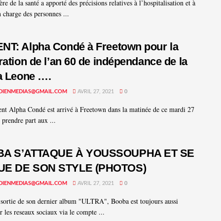
re de la santé a apporté des précisions relatives à l’hospitalisation et à
n charge des personnes ...
T: Alpha Condé à Freetown pour la
ration de l’an 60 de indépendance de la
a Leone ….
DIENMEDIAS@GMAIL.COM
AVRIL 27, 2021
0
ent Alpha Condé est arrivé à Freetown dans la matinée de ce mardi 27
 prendre part aux ...
A S’ATTAQUE À YOUSSOUPHA ET SE
E DE SON STYLE (PHOTOS)
DIENMEDIAS@GMAIL.COM
AVRIL 27, 2021
0
 sortie de son dernier album "ULTRA", Booba est toujours aussi
r les reseaux sociaux via le compte ...