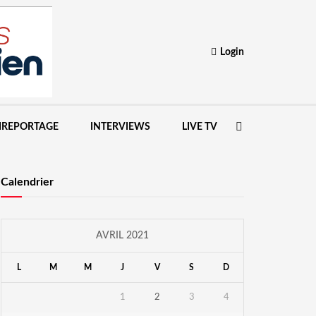
Login
IREPORTAGE
INTERVIEWS
LIVE TV
Calendrier
AVRIL 2021
L
M
M
J
V
S
D
1
2
3
4