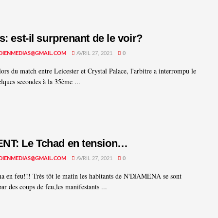
s: est-il surprenant de le voir?
DIENMEDIAS@GMAIL.COM
AVRIL 27, 2021
0
lors du match entre Leicester et Crystal Palace, l'arbitre a interrompu le
lques secondes à la 35ème ...
NT: Le Tchad en tension…
DIENMEDIAS@GMAIL.COM
AVRIL 27, 2021
0
 en feu!!! Très tôt le matin les habitants de N'DJAMENA se sont
par des coups de feu,les manifestants ...