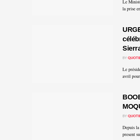
Le Ministè
la prise e
URGEN
céléb
Sierr
BY
QUOTI
Le présid
avril pour
BOOB
MOQU
BY
QUOTI
Depuis la
present su