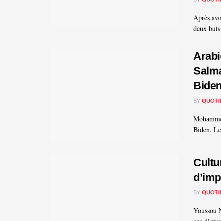
Après avo
deux buts
Arabi
Salma
Bide
BY
QUOTI
Mohammed 
Biden. Le 
Cultu
d’imp
BY
QUOTI
Youssou N