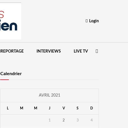
Login
IREPORTAGE
INTERVIEWS
LIVE TV
Calendrier
AVRIL 2021
L
M
M
J
V
S
D
1
2
3
4