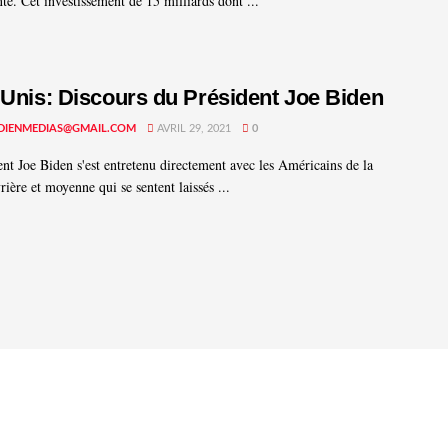
nte. Cet investissement de 15 milliards dont ...
 Unis: Discours du Président Joe Biden
DIENMEDIAS@GMAIL.COM
AVRIL 29, 2021
0
ent Joe Biden s'est entretenu directement avec les Américains de la
rière et moyenne qui se sentent laissés ...