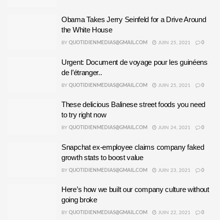
Obama Takes Jerry Seinfeld for a Drive Around
the White House
BY
QUOTIDIENMEDIAS@GMAIL.COM
JUIN 25, 2021
0
Urgent: Document de voyage pour les guinéens
de l’étranger..
BY
QUOTIDIENMEDIAS@GMAIL.COM
JUIN 25, 2021
0
These delicious Balinese street foods you need
to try right now
BY
QUOTIDIENMEDIAS@GMAIL.COM
JUIN 24, 2021
0
Snapchat ex-employee claims company faked
growth stats to boost value
BY
QUOTIDIENMEDIAS@GMAIL.COM
JUIN 23, 2021
0
Here’s how we built our company culture without
going broke
BY
QUOTIDIENMEDIAS@GMAIL.COM
JUIN 22, 2021
0