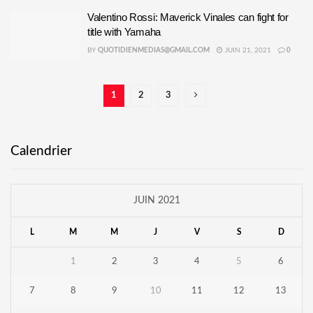
Valentino Rossi: Maverick Vinales can fight for
title with Yamaha
BY
QUOTIDIENMEDIAS@GMAIL.COM
JUIN 21, 2021
0
1
2
3
Calendrier
JUIN 2021
L
M
M
J
V
S
D
1
2
3
4
5
6
7
8
9
10
11
12
13