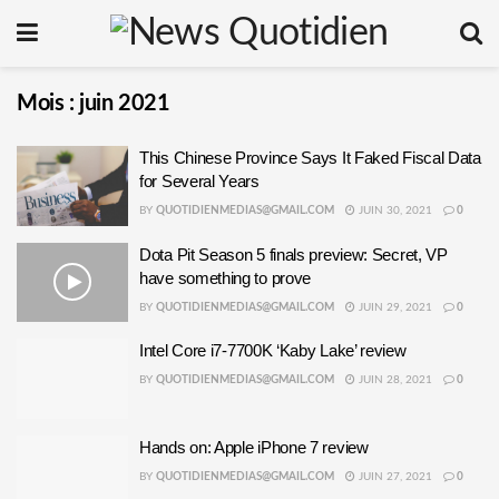
Mois :
juin 2021
This Chinese Province Says It Faked Fiscal Data
for Several Years
BY
QUOTIDIENMEDIAS@GMAIL.COM
JUIN 30, 2021
0
Dota Pit Season 5 finals preview: Secret, VP
have something to prove
BY
QUOTIDIENMEDIAS@GMAIL.COM
JUIN 29, 2021
0
Intel Core i7-7700K ‘Kaby Lake’ review
BY
QUOTIDIENMEDIAS@GMAIL.COM
JUIN 28, 2021
0
Hands on: Apple iPhone 7 review
BY
QUOTIDIENMEDIAS@GMAIL.COM
JUIN 27, 2021
0