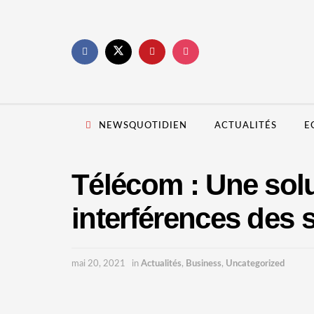
NEWSQUOTIDIEN
ACTUALITÉS
E
Télécom : Une sol
interférences des 
mai 20, 2021
in
Actualités
,
Business
,
Uncategorized