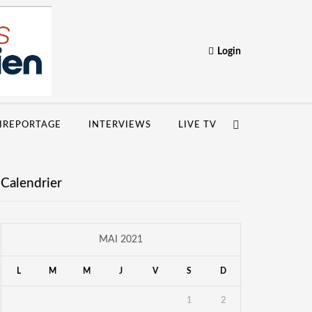
Login
IREPORTAGE
INTERVIEWS
LIVE TV
Calendrier
MAI 2021
L
M
M
J
V
S
D
1
2