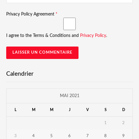
Privacy Policy Agreement
*
I agree to the Terms & Conditions and
Privacy Policy
.
Calendrier
MAI 2021
L
M
M
J
V
S
D
1
2
3
4
5
6
7
8
9