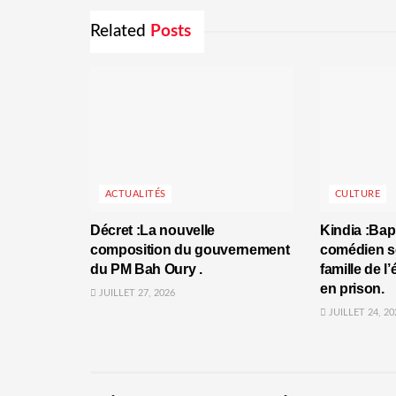
Related
Posts
ACTUALITÉS
CULTURE
Décret :La nouvelle
Kindia :Bap
composition du gouvernement
comédien se
du PM Bah Oury .
famille de l
en prison.
JUILLET 27, 2026
JUILLET 24, 20