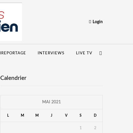
Login
IREPORTAGE
INTERVIEWS
LIVE TV
Calendrier
MAI 2021
L
M
M
J
V
S
D
1
2