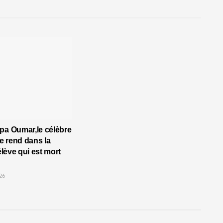
pa Oumar,le célèbre
 rend dans la
’élève qui est mort
26