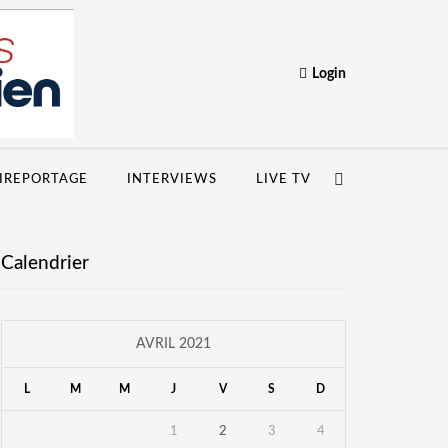
Login
IREPORTAGE
INTERVIEWS
LIVE TV
Calendrier
AVRIL 2021
L
M
M
J
V
S
D
1
2
3
4