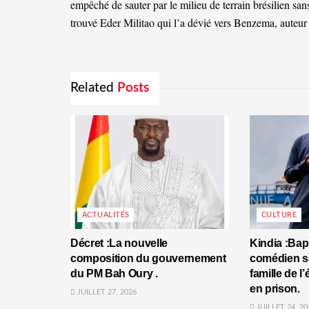
empêché de sauter par le milieu de terrain brésilien sa
trouvé Eder Militao qui l’a dévié vers Benzema, auteu
Related
Posts
ACTUALITÉS
CULTURE
Décret :La nouvelle
Kindia :Bap
composition du gouvernement
comédien se
du PM Bah Oury .
famille de l
en prison.
JUILLET 27, 2026
JUILLET 24, 20