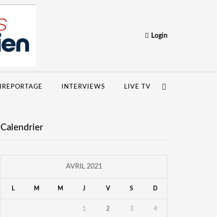
Login
IREPORTAGE
INTERVIEWS
LIVE TV
Calendrier
AVRIL 2021
L
M
M
J
V
S
D
1
2
3
4