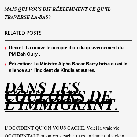
MAIS QUI VOUS DIT RÉELEMMENT CE QU’IL
TRAVERSE LA-BAS?
RELATED POSTS
Décret :La nouvelle composition du gouvernement du
PM Bah Oury .
Éducation: Le Ministre Alpha Bocar Barry brise aussi le
silence sur l’incident de Kindia et autres.
DANS LES
COULOIRS DE
L’IMMIGRANT
.
L’OCCIDENT QU’ON VOUS CACHE. Voici la vraie vie
OCCIDENTALE qu’on vous cache, tu es un jeune qui a plein