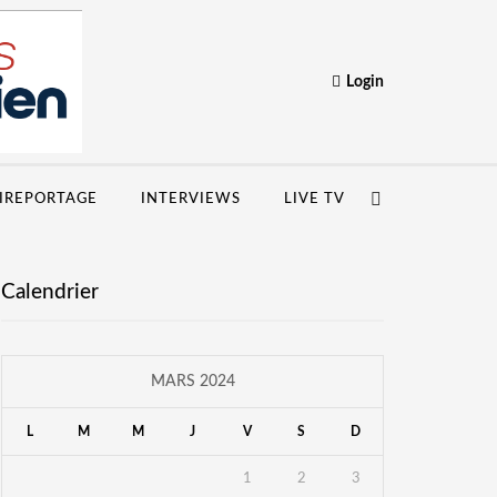
Login
IREPORTAGE
INTERVIEWS
LIVE TV
Calendrier
MARS 2024
L
M
M
J
V
S
D
1
2
3