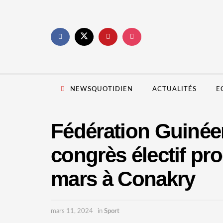
NEWSQUOTIDIEN
ACTUALITÉS
E
Fédération Guinéen
congrès électif pr
mars à Conakry
mars 11, 2024
in
Sport