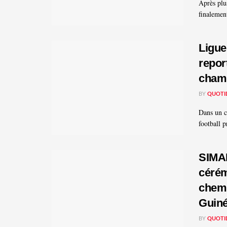
Après plu
finalemen
Ligue
repor
champ
BY
QUOTI
Dans un c
football p
SIMAN
cérém
chemi
Guin
BY
QUOTI