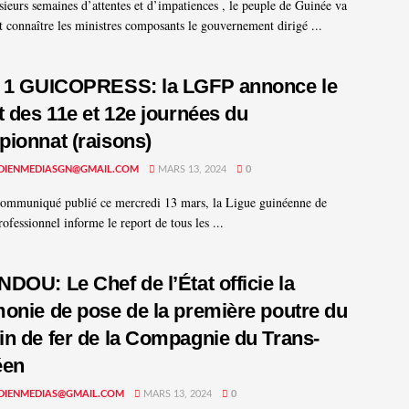
sieurs semaines d’attentes et d’impatiences , le peuple de Guinée va
t connaître les ministres composants le gouvernement dirigé ...
 1 GUICOPRESS: la LGFP annonce le
t des 11e et 12e journées du
ionnat (raisons)
DIENMEDIASGN@GMAIL.COM
MARS 13, 2024
0
ommuniqué publié ce mercredi 13 mars, la Ligue guinéenne de
rofessionnel informe le report de tous les ...
DOU: Le Chef de l’État officie la
onie de pose de la première poutre du
n de fer de la Compagnie du Trans-
éen
DIENMEDIAS@GMAIL.COM
MARS 13, 2024
0