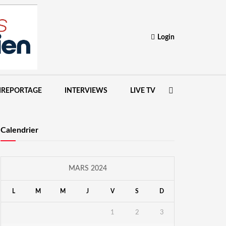
Login
IREPORTAGE
INTERVIEWS
LIVE TV
Calendrier
MARS 2024
L
M
M
J
V
S
D
1
2
3