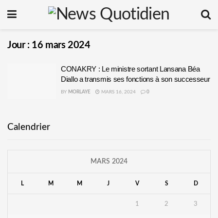
Jour :
16 mars 2024
CONAKRY : Le ministre sortant Lansana Béa
Diallo a transmis ses fonctions à son successeur
BY
MORLAYE
MARS 16, 2024
0
Calendrier
MARS 2024
L
M
M
J
V
S
D
1
2
3