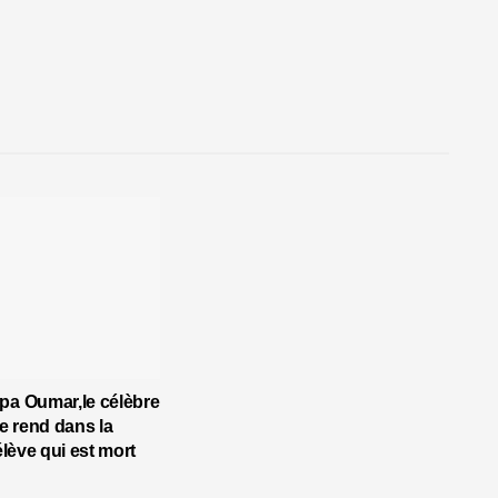
pa Oumar,le célèbre
 rend dans la
’élève qui est mort