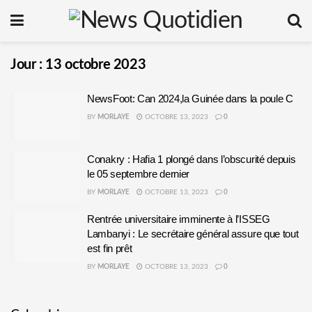
Jour :
13 octobre 2023
NewsFoot: Can 2024,la Guinée dans la poule C
BY
MORLAYE
OCTOBRE 13, 2023
0
Conakry : Hafia 1 plongé dans l’obscurité depuis
le 05 septembre dernier
BY
MORLAYE
OCTOBRE 13, 2023
0
Rentrée universitaire imminente à l’ISSEG
Lambanyi : Le secrétaire général assure que tout
est fin prêt
BY
MORLAYE
OCTOBRE 13, 2023
0