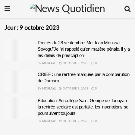
Jour :
9 octobre 2023
Procès du 28 septembre: Me Jean Moussa
Sovogu”Je l’ai rappelé qu’en matière pénale, il y a
les délais de prescription”
BY
MORLAYE
OCTOBRE 9, 2023
0
CRIEF : une rentrée marquée par la comparution
de Damaro
BY
MORLAYE
OCTOBRE 9, 2023
0
Éducation: Au collège Saint George de Taouyah
la rentrée scolaire est parfaite, les inscriptions se
poursuivent toujours
BY
MORLAYE
OCTOBRE 9, 2023
0