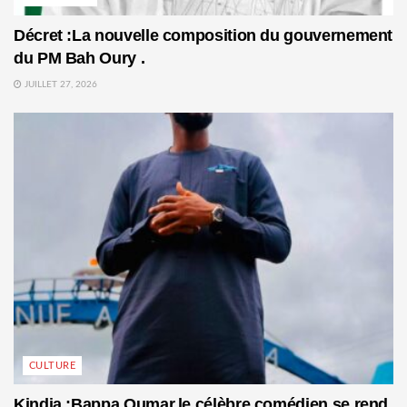
Décret :La nouvelle composition du gouvernement
du PM Bah Oury .
JUILLET 27, 2026
CULTURE
Kindia :Bappa Oumar,le célèbre comédien se rend