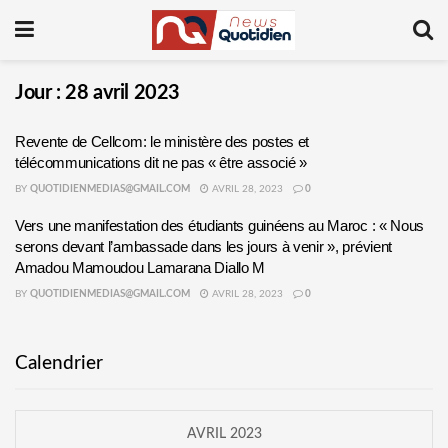
Jour :
28 avril 2023
Revente de Cellcom: le ministère des postes et
télécommunications dit ne pas « être associé »
BY
QUOTIDIENMEDIAS@GMAIL.COM
AVRIL 28, 2023
0
Vers une manifestation des étudiants guinéens au Maroc : « Nous
serons devant l’ambassade dans les jours à venir », prévient
Amadou Mamoudou Lamarana Diallo M
BY
QUOTIDIENMEDIAS@GMAIL.COM
AVRIL 28, 2023
0
Calendrier
AVRIL 2023