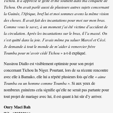
Tichou. Il a apprécié le geste et me soutient dans ma conquête de
Tichou. On avait parlé aussi de plusieurs autres sujets concernant
la Guinée, l’Afrique, bref lui et moi sommes avons la même vision
des choses. Il avait fait des incantations pour moi sur mon bras.
Comme vous le savez, à un moment j’ai été victime d’accident de
la circulation. Après les incantations sur le bras, il l’a massé. On
s’est quitté dans la joie. J’avais même pu saluer Marcel et Cécé.
Je demande à tout le monde de m’aider à remercier frère
Toumba pour m’avoir cédé Tichou
» a-t-il expliqué.
Nassirou Diallo est visiblement optimiste pour son projet
concernant Tichou In Niger. Pourtant, lors de sa récente rencontre
avec elle à Bamako, elle lui a répété plusieurs fois qu’elle
« aime
Toumba ou un homme comme Toumba ».
Si aux yeux de
nombreux guinéens cela signifie qu’elle ne serait pas partante pour
tout projet de mariage avec lui, il est quant à lui sûr d’y arriver.
Oury Maci Bah