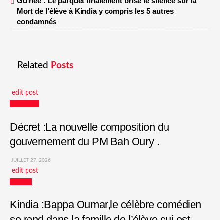
Guinée : Le parquet finalement brise le silence sur la
Mort de l’élève à Kindia y compris les 5 autres
condamnés
Related
Posts
edit post
Actualités
Décret :La nouvelle composition du
gouvernement du PM Bah Oury .
JUILLET 27, 2026
edit post
Culture
Kindia :Bappa Oumar,le célèbre comédien
se rend dans la famille de l’élève qui est