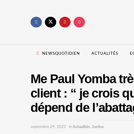
NEWSQUOTIDIEN
ACTUALITÉS
E
Me Paul Yomba trè
client : “ je crois 
dépend de l’abattag
septembre 29, 2022
in
Actualités
,
Justice