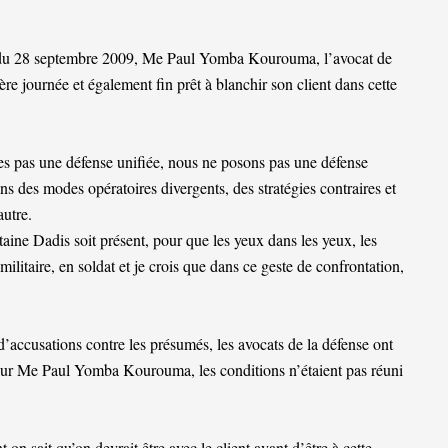
 du 28 septembre 2009, Me Paul Yomba Kourouma, l’avocat de
ère journée et également fin prêt à blanchir son client dans cette
s pas une défense unifiée, nous ne posons pas une défense
 des modes opératoires divergents, des stratégies contraires et
autre.
taine Dadis soit présent, pour que les yeux dans les yeux, les
militaire, en soldat et je crois que dans ce geste de confrontation,
 d’accusations contre les présumés, les avocats de la défense ont
our Me Paul Yomba Kourouma, les conditions n’étaient pas réuni
 on sait qu’on devrait être avec le client avant d’être à cette