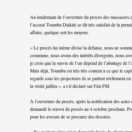
Au lendemain de l’ouverture du procès des massacres
l’accusé Toumba Diakité se dit très satisfait de la premi
affaire, quelque soit les moyens.
« Le procès lui même divise la defanse, nous ne somme
commune, nous avons des intérêts divergents, nous avons
je crois que la survie de l’un dépend de l’abattage de l’
Mais déjà, Toumba est très très content à ce que le capi
regards sous les projecteurs ils se parlent réellement en 
la vérité jaillira », a t-il déclaré sur Fim FM.
À l’ouverture du procès, après la notification des actes
demandé le renvoi du procès au 4 octobre prochain. P
pour les avocats de se procurer des dossiers.
« Il y avait pas lieu qu’on demande l’avis de client quant