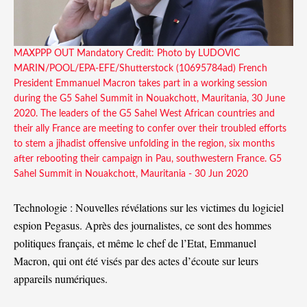
MAXPPP OUT Mandatory Credit: Photo by LUDOVIC
MARIN/POOL/EPA-EFE/Shutterstock (10695784ad) French
President Emmanuel Macron takes part in a working session
during the G5 Sahel Summit in Nouakchott, Mauritania, 30 June
2020. The leaders of the G5 Sahel West African countries and
their ally France are meeting to confer over their troubled efforts
to stem a jihadist offensive unfolding in the region, six months
after rebooting their campaign in Pau, southwestern France. G5
Sahel Summit in Nouakchott, Mauritania - 30 Jun 2020
Technologie : Nouvelles révélations sur les victimes du logiciel
espion Pegasus. Après des journalistes, ce sont des hommes
politiques français, et même le chef de l’Etat, Emmanuel
Macron, qui ont été visés par des actes d’écoute sur leurs
appareils numériques.