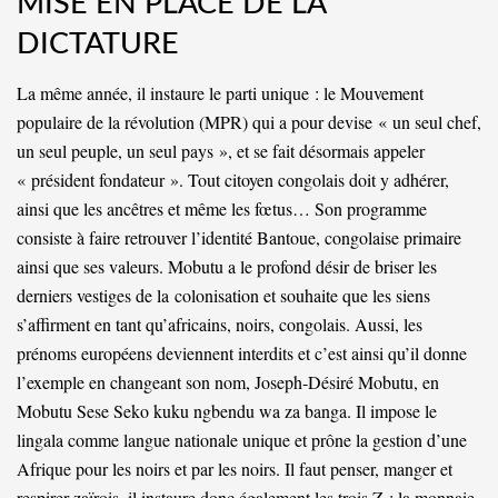
MISE EN PLACE DE LA
DICTATURE
La même année, il instaure le parti unique : le Mouvement
populaire de la révolution (MPR) qui a pour devise « un seul chef,
un seul peuple, un seul pays », et se fait désormais appeler
« président fondateur ». Tout citoyen congolais doit y adhérer,
ainsi que les ancêtres et même les fœtus… Son programme
consiste à faire retrouver l’identité Bantoue, congolaise primaire
ainsi que ses valeurs. Mobutu a le profond désir de briser les
derniers vestiges de la
colonisatio
n et souhaite que les siens
s’affirment en tant qu’africains, noirs, congolais. Aussi, les
prénoms européens deviennent interdits et c’est ainsi qu’il donne
l’exemple en changeant son nom, Joseph-Désiré Mobutu, en
Mobutu Sese Seko kuku ngbendu wa za banga. Il impose le
lingala comme langue nationale unique et prône la gestion d’une
Afrique pour les noirs et par les noirs. Il faut penser, manger et
respirer zaïrois, il instaure donc également les trois Z : la monnaie