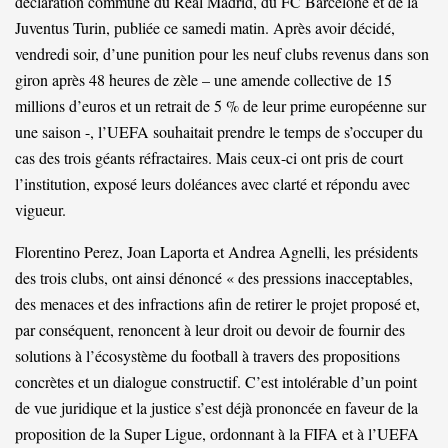
déclaration commune du Real Madrid, du FC Barcelone et de la
Juventus Turin, publiée ce samedi matin. Après avoir décidé,
vendredi soir, d’une
punition pour les neuf clubs revenus
dans son
giron après 48 heures de zèle – une amende collective de 15
millions d’euros et un retrait de 5 % de leur prime européenne sur
une saison -, l’UEFA souhaitait prendre le temps de s’occuper du
cas des trois géants réfractaires. Mais ceux-ci ont pris de court
l’institution, exposé leurs doléances avec clarté et répondu avec
vigueur.
Florentino Perez
, Joan Laporta et
Andrea Agnelli
, les présidents
des trois clubs, ont ainsi dénoncé « des pressions inacceptables,
des menaces et des infractions afin de retirer le projet proposé et,
par conséquent, renoncent à leur droit ou devoir de fournir des
solutions à l’écosystème du football à travers des propositions
concrètes et un dialogue constructif. C’est
intolérable d’un point
de vue juridique
et la justice s’est déjà prononcée en faveur de la
proposition de la Super Ligue, ordonnant à la FIFA et à l’UEFA