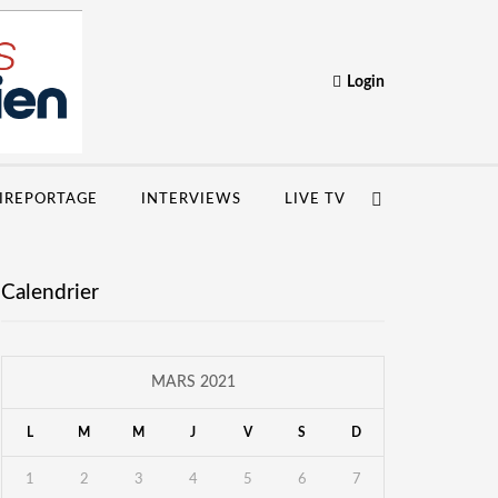
Login
IREPORTAGE
INTERVIEWS
LIVE TV
Calendrier
MARS 2021
L
M
M
J
V
S
D
1
2
3
4
5
6
7