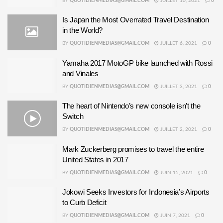
BY
QUOTIDIENMEDIAS@GMAIL.COM
JUILLET 10, 2021
0
Is Japan the Most Overrated Travel Destination
in the World?
BY
QUOTIDIENMEDIAS@GMAIL.COM
JUILLET 6, 2021
0
Yamaha 2017 MotoGP bike launched with Rossi
and Vinales
BY
QUOTIDIENMEDIAS@GMAIL.COM
JUILLET 3, 2021
0
The heart of Nintendo’s new console isn’t the
Switch
BY
QUOTIDIENMEDIAS@GMAIL.COM
JUILLET 2, 2021
0
Mark Zuckerberg promises to travel the entire
United States in 2017
BY
QUOTIDIENMEDIAS@GMAIL.COM
JUIN 15, 2021
0
Jokowi Seeks Investors for Indonesia’s Airports
to Curb Deficit
BY
QUOTIDIENMEDIAS@GMAIL.COM
JUIN 7, 2021
0