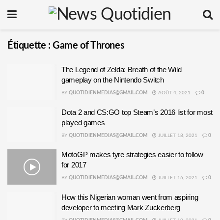
Étiquette :
Game of Thrones
The Legend of Zelda: Breath of the Wild
gameplay on the Nintendo Switch
BY
QUOTIDIENMEDIAS@GMAIL.COM
AOÛT 4, 2021
0
Dota 2 and CS:GO top Steam’s 2016 list for most
played games
BY
QUOTIDIENMEDIAS@GMAIL.COM
JUILLET 18, 2021
0
MotoGP makes tyre strategies easier to follow
for 2017
BY
QUOTIDIENMEDIAS@GMAIL.COM
JUILLET 16, 2021
0
How this Nigerian woman went from aspiring
developer to meeting Mark Zuckerberg