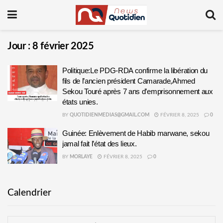
Jour :
8 février 2025
Politique:Le PDG-RDA confirme la libération du
fils de l’ancien président Camarade,Ahmed
Sekou Touré après 7 ans d’emprisonnement aux
états unies.
BY
QUOTIDIENMEDIAS@GMAIL.COM
FÉVRIER 8, 2025
0
Guinée: Enlèvement de Habib marwane, sekou
jamal fait l’état des lieux.
BY
MORLAYE
FÉVRIER 8, 2025
0
Calendrier