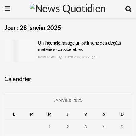
Jour :
28 janvier 2025
Un incendie ravage un bâtiment: des dégâts
matériels considérables
BY
MORLAYE
JANVIER 28, 2025
0
Calendrier
JANVIER 2025
L
M
M
J
V
S
D
1
2
3
4
5