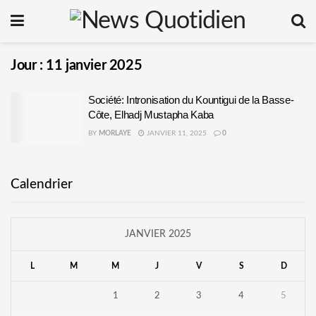
Jour :
11 janvier 2025
Société: Intronisation du Kountigui de la Basse-
Côte, Elhadj Mustapha Kaba
BY
MORLAYE
JANVIER 11, 2025
0
Calendrier
JANVIER 2025
L
M
M
J
V
S
D
1
2
3
4
5