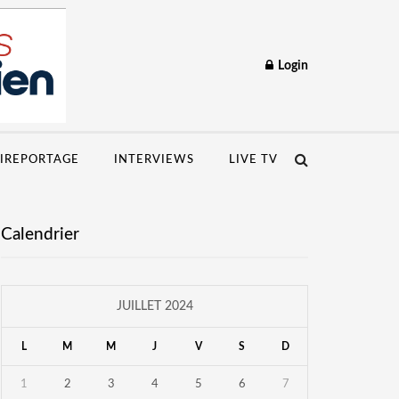
Login
IREPORTAGE
INTERVIEWS
LIVE TV
Calendrier
JUILLET 2024
L
M
M
J
V
S
D
1
2
3
4
5
6
7