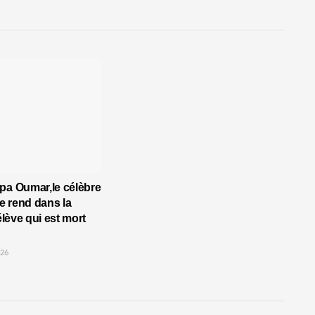
pa Oumar,le célèbre
 rend dans la
’élève qui est mort
026