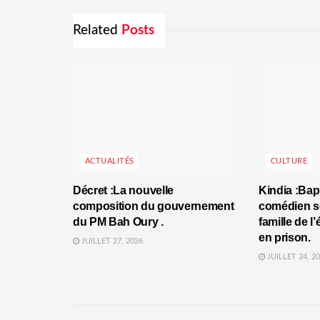
Related
Posts
ACTUALITÉS
CULTURE
Décret :La nouvelle
Kindia :Bap
composition du gouvernement
comédien se
du PM Bah Oury .
famille de l
en prison.
JUILLET 27, 2026
JUILLET 24, 2