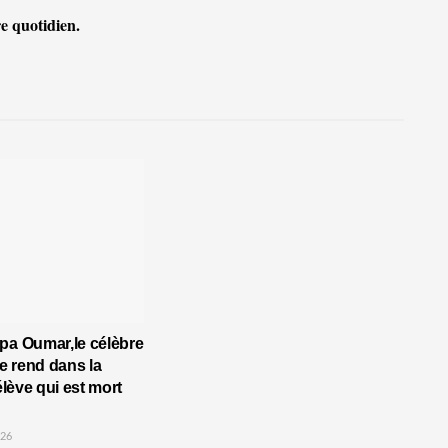
e quotidien.
pa Oumar,le célèbre
 rend dans la
’élève qui est mort
026