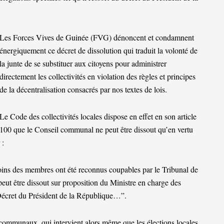
Les Forces Vives de Guinée (FVG) dénoncent et condamnent
énergiquement ce décret de dissolution qui traduit la volonté de
la junte de se substituer aux citoyens pour administrer
directement les collectivités en violation des règles et principes
de la décentralisation consacrés par nos textes de lois.
Le Code des collectivités locales dispose en effet en son article
100 que le Conseil communal ne peut être dissout qu’en vertu
 :
moins des membres ont été reconnus coupables par le Tribunal de
eut être dissout sur proposition du Ministre en charge des
r Décret du Président de la République…”.
 communaux, qui intervient alors même que les élections locales