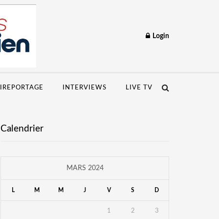
Login
IREPORTAGE
INTERVIEWS
LIVE TV
Calendrier
MARS 2024
L
M
M
J
V
S
D
1
2
3