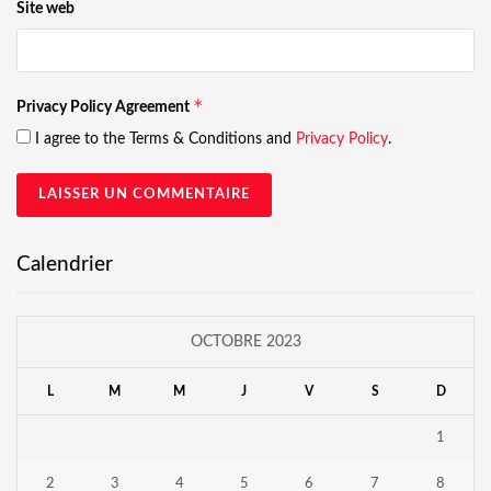
Site web
*
Privacy Policy Agreement
I agree to the Terms & Conditions and
Privacy Policy
.
Calendrier
OCTOBRE 2023
L
M
M
J
V
S
D
1
2
3
4
5
6
7
8