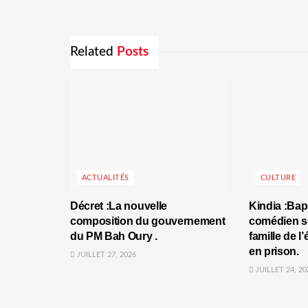
Related
Posts
ACTUALITÉS
CULTURE
Décret :La nouvelle
Kindia :Bap
composition du gouvernement
comédien se
du PM Bah Oury .
famille de l
en prison.
JUILLET 27, 2026
JUILLET 24, 20