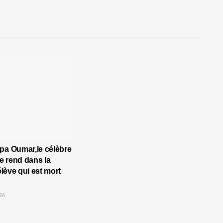
pa Oumar,le célèbre
 rend dans la
’élève qui est mort
26