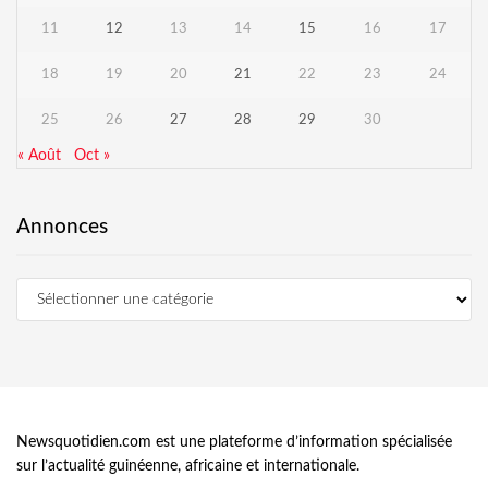
11
12
13
14
15
16
17
18
19
20
21
22
23
24
25
26
27
28
29
30
« Août
Oct »
Annonces
Newsquotidien.com est une plateforme d’information spécialisée
sur l’actualité guinéenne, africaine et internationale.