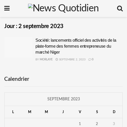
Jour :
2 septembre 2023
Société: lancements officiel des activités de la
plate-forme des femmes entrepreneuse du
marché Niger
BY
MORLAYE
SEPTEMBRE 2, 2023
0
Calendrier
SEPTEMBRE 2023
L
M
M
J
V
S
D
1
2
3