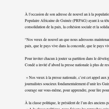
À l’occasion de son adresse de nouvel an à la populatio
Populaire Africaine de Guinée (PRPAG) ayant à sa tête
consolidation de la paix, la cohésion sociale et la solida
“Nos vœux de nouvel an que nous adressons maintenant
paix, que le pays vive dans la concorde, que le pays viv
Pour inviter chacun à jouter sa partition dans le déve
Condé a invité d’abord la presse nationale à plus de res
« Nos vœux à la presse nationale, c’est cet appel aux jo
journalistes soucieux fondamentalement d’unir les Guin
courage sur vous-même, pour apprendre, pour lire pour 
À la classe politique, le président de l’un des anciens 
« A la classe politique, nous faisons les reproches suiv