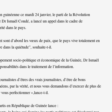
n guinéenne ce mardi 24 janvier, le parti de la Révolution
 Dr Ismaël Condé, a lancé un appel dans le cadre de
rité dans le pays.
 sont d’abord les vœux de paix, que le pays vive totalement en
e dans la quiétude”, souhaite-t-il.
loppement socio-politique et économique de la Guinée, Dr Ismaël
ponsabilités dans le traitement de l’information.
urnalistes d’êtres des vrais journalistes, d’être de bons
éens, par la vérité, et nous vous demandons d’exercer de plus de
vous perfectionner »,lance-t-il.
partis en République de Guinée lance :
ants, la haine qui domine les partis politiques est développé par