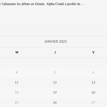
 l'alimenter les débats en Guinée. Alpha Condé a profité de ...
JANVIER 2023
M
J
V
4
5
6
11
12
13
18
19
20
25
26
27