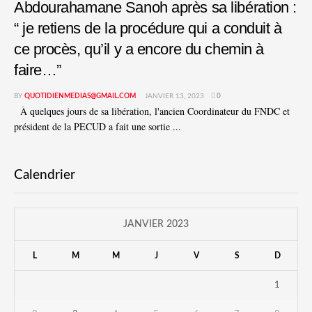
Abdourahamane Sanoh après sa libération :
“ je retiens de la procédure qui a conduit à
ce procès, qu’il y a encore du chemin à
faire…”
BY
QUOTIDIENMEDIAS@GMAIL.COM
JANVIER 13, 2023
0
À quelques jours de sa libération, l'ancien Coordinateur du FNDC et
président de la PECUD a fait une sortie ...
Calendrier
JANVIER 2023
L
M
M
J
V
S
D
1