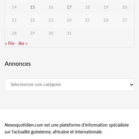
14
15
16
17
18
19
20
21
22
23
24
25
26
27
28
29
30
31
« Fév
Avr »
Annonces
Newsquotidien.com est une plateforme d’information spécialisée
sur l’actualité guinéenne, africaine et internationale.