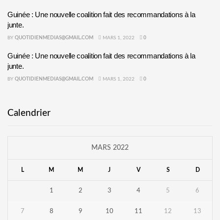
Guinée : Une nouvelle coalition fait des recommandations à la
junte.
BY
QUOTIDIENMEDIAS@GMAIL.COM
MARS 1, 2022
0
Guinée : Une nouvelle coalition fait des recommandations à la
junte.
BY
QUOTIDIENMEDIAS@GMAIL.COM
MARS 1, 2022
0
Calendrier
MARS 2022
L
M
M
J
V
S
D
1
2
3
4
5
6
7
8
9
10
11
12
13