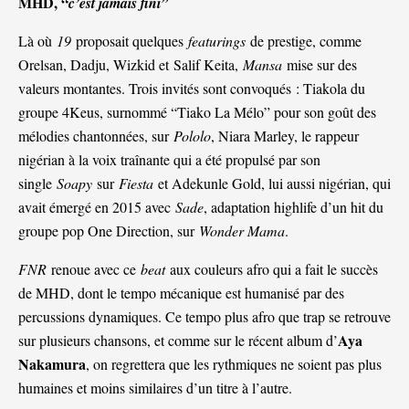
MHD, “
c’est jamais fini”
Là où
19
proposait quelques
featurings
de prestige, comme
Orelsan, Dadju, Wizkid et
Salif Keita
,
Mansa
mise sur des
valeurs montantes. Trois invités sont convoqués : Tiakola du
groupe 4Keus, surnommé “Tiako La Mélo” pour son goût des
mélodies chantonnées, sur
Pololo
, Niara Marley, le rappeur
nigérian à la voix traînante qui a été propulsé par son
single
Soapy
sur
Fiesta
et Adekunle Gold, lui aussi nigérian, qui
avait émergé en 2015 avec
Sade
, adaptation highlife d’un hit du
groupe pop One Direction, sur
Wonder Mama
.
FNR
renoue avec ce
beat
aux couleurs afro qui a fait le succès
de MHD, dont le tempo mécanique est humanisé par des
percussions dynamiques. Ce tempo plus afro que trap se retrouve
Aya
sur plusieurs chansons, et comme sur le récent album d’
Nakamura
, on regrettera que les rythmiques ne soient pas plus
humaines et moins similaires d’un titre à l’autre.