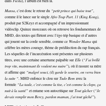
dans
Fiesta
), l’album est bien là.
Mansa
, c’est donc le retour du
“petit prince qui baise tout”
,
comme il le lance sur le single
Afro Trap Part. 11 (King Kong)
,
produit par S2Keyz et accompagné d’un impressionnant
vidéoclip. Quinze morceaux où on retrouve les fondamentaux de
MHD, des textes qui flirtent avec l’égo trip basique et d’autres
qui jouent sur la corde sensible, comme ce
Wonder Mama
qui
célèbre les mères courage, thème de prédilection du rap français.
Les séquelles de l’incarcération sont présentes sur plusieurs
titres, avec une certaine amertume palpable sur
Elle
(
“J’ai brillé
trop vite, maintenant ils veulent me nuire”
), où il rassure sa mère
et affirme que
“malgré souci, (il) garde le sourire, on verra bien
la suite “
. MHD enfonce le clou sur
Tudo Bem
avec la
formule
“La taule, c’est comme la tise, c’est comme la clope, ça
nuit à la santé”
et entame son autocritique sur
Tout gâcher
(
“Je
devais remplir mon Bercy, pardon maman, j’ai tout gâché”
).