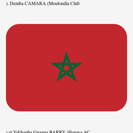
), Demba CAMARA (Mouloudia Club
) et Yakhouba Gnagna BARRY (Horoya AC