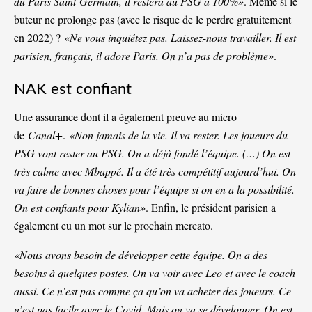
du Paris Saint-Germain, il restera au PSG à 100%»
. Même si le
buteur ne prolonge pas (avec le risque de le perdre gratuitement
en 2022) ?
«Ne vous inquiétez pas. Laissez-nous travailler. Il est
parisien, français, il adore Paris. On n’a pas de problème»
.
NAK est confiant
Une assurance dont il a également preuve au micro
de
Canal+
.
«Non jamais de la vie. Il va rester. Les joueurs du
PSG vont rester au PSG. On a déjà fondé l’équipe. (…) On est
très calme avec Mbappé. Il a été très compétitif aujourd’hui. On
va faire de bonnes choses pour l’équipe si on en a la possibilité.
On est confiants pour Kylian»
. Enfin, le président parisien a
également eu un mot sur le prochain mercato.
«Nous avons besoin de développer cette équipe. On a des
besoins à quelques postes. On va voir avec Leo et avec le coach
aussi. Ce n’est pas comme ça qu’on va acheter des joueurs. Ce
n’est pas facile avec le Covid. Mais on va se développer. On est