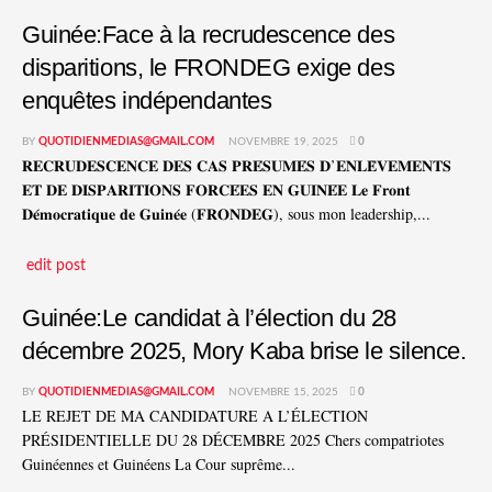
Guinée:Face à la recrudescence des
disparitions, le FRONDEG exige des
enquêtes indépendantes
BY
QUOTIDIENMEDIAS@GMAIL.COM
NOVEMBRE 19, 2025
0
𝐑𝐄𝐂𝐑𝐔𝐃𝐄𝐒𝐂𝐄𝐍𝐂𝐄 𝐃𝐄𝐒 𝐂𝐀𝐒 𝐏𝐑𝐄́𝐒𝐔𝐌𝐄́𝐒 𝐃’𝐄𝐍𝐋𝐄̀𝐕𝐄𝐌𝐄𝐍𝐓𝐒
𝐄𝐓 𝐃𝐄 𝐃𝐈𝐒𝐏𝐀𝐑𝐈𝐓𝐈𝐎𝐍𝐒 𝐅𝐎𝐑𝐂𝐄́𝐄𝐒 𝐄𝐍 𝐆𝐔𝐈𝐍𝐄́𝐄 𝐋𝐞 𝐅𝐫𝐨𝐧𝐭
𝐃𝐞́𝐦𝐨𝐜𝐫𝐚𝐭𝐢𝐪𝐮𝐞 𝐝𝐞 𝐆𝐮𝐢𝐧𝐞́𝐞 (𝐅𝐑𝐎𝐍𝐃𝐄𝐆), sous mon leadership,...
edit post
Guinée:Le candidat à l’élection du 28
décembre 2025, Mory Kaba brise le silence.
BY
QUOTIDIENMEDIAS@GMAIL.COM
NOVEMBRE 15, 2025
0
LE REJET DE MA CANDIDATURE A L’ÉLECTION
PRÉSIDENTIELLE DU 28 DÉCEMBRE 2025 Chers compatriotes
Guinéennes et Guinéens La Cour suprême...