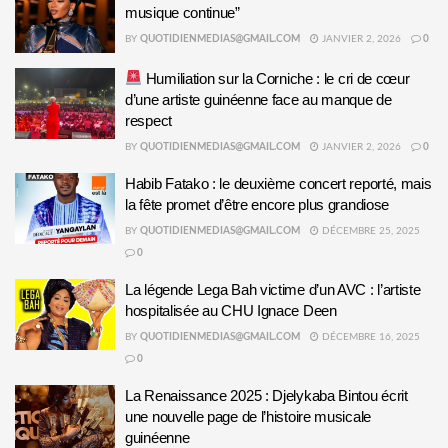
musique continue”
BY
QUOTIDIENMEDIAS@GMAIL.COM
JANVIER 2, 2026
0
Humiliation sur la Corniche : le cri de cœur
d’une artiste guinéenne face au manque de
respect
BY
QUOTIDIENMEDIAS@GMAIL.COM
JANVIER 2, 2026
0
Habib Fatako : le deuxième concert reporté, mais
la fête promet d’être encore plus grandiose
BY
QUOTIDIENMEDIAS@GMAIL.COM
DÉCEMBRE 25, 2025
0
La légende Lega Bah victime d’un AVC : l’artiste
hospitalisée au CHU Ignace Deen
BY
QUOTIDIENMEDIAS@GMAIL.COM
DÉCEMBRE 16, 2025
0
La Renaissance 2025 : Djelykaba Bintou écrit
une nouvelle page de l’histoire musicale
guinéenne