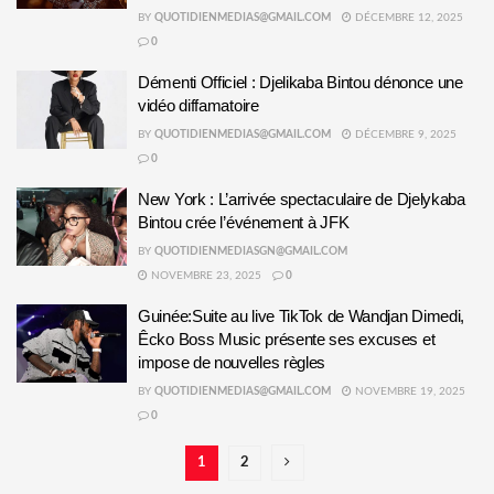
BY
QUOTIDIENMEDIAS@GMAIL.COM
DÉCEMBRE 12, 2025
0
Démenti Officiel : Djelikaba Bintou dénonce une
vidéo diffamatoire
BY
QUOTIDIENMEDIAS@GMAIL.COM
DÉCEMBRE 9, 2025
0
New York : L’arrivée spectaculaire de Djelykaba
Bintou crée l’événement à JFK
BY
QUOTIDIENMEDIASGN@GMAIL.COM
NOVEMBRE 23, 2025
0
Guinée:Suite au live TikTok de Wandjan Dimedi,
Êcko Boss Music présente ses excuses et
impose de nouvelles règles
BY
QUOTIDIENMEDIAS@GMAIL.COM
NOVEMBRE 19, 2025
0
1
2