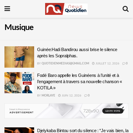
Musique
Guinée:Hadi Bandirou aussi brise le silence
après les Sopralphas.
BY
QUOTIDIENMEDIAS@GMAIL.COM
JUILLET 12, 2026
0
Fodé Baro appelle les Guinéens à l’unité et à
l’engagement à travers sa nouvelle chanson «
KOTILA »
BY
MORLAYE
JUIN 12, 2026
0
Djelykaba Bintou sort du silence : “Je vais bien, la