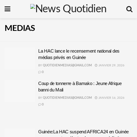
MEDIAS
La HAC lance le recensement national des
médias privés en Guinée
BY
QUOTIDIENMEDIAS@GMAIL.COM
JANVIER 29, 2026
0
Coup de tonnerre à Bamako : Jeune Afrique
banni du Mali
BY
QUOTIDIENMEDIAS@GMAIL.COM
JANVIER 16, 2026
0
Guinée:La HAC suspend AFRICA24 en Guinée