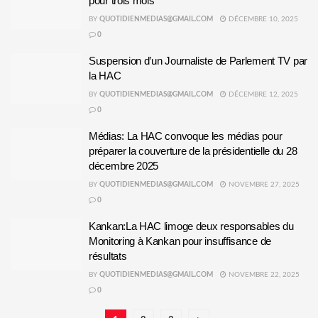
pour trois mois
BY
QUOTIDIENMEDIAS@GMAIL.COM
DÉCEMBRE 10, 2025
0
Suspension d’un Journaliste de Parlement TV par
la HAC
BY
QUOTIDIENMEDIAS@GMAIL.COM
DÉCEMBRE 12, 2025
0
Médias: La HAC convoque les médias pour
préparer la couverture de la présidentielle du 28
décembre 2025
BY
QUOTIDIENMEDIAS@GMAIL.COM
NOVEMBRE 27, 2025
0
Kankan:La HAC limoge deux responsables du
Monitoring à Kankan pour insuffisance de
résultats
BY
QUOTIDIENMEDIAS@GMAIL.COM
NOVEMBRE 22, 2025
0