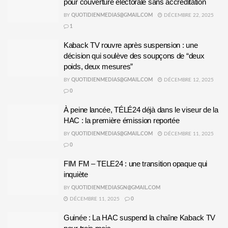
pour couverture électorale sans accréditation
BY
QUOTIDIENMEDIAS@GMAIL.COM
DÉCEMBRE 22, 2025
1
Kaback TV rouvre après suspension : une
décision qui soulève des soupçons de “deux
poids, deux mesures”
BY
QUOTIDIENMEDIAS@GMAIL.COM
DÉCEMBRE 12, 2025
0
À peine lancée, TÉLÉ24 déjà dans le viseur de la
HAC : la première émission reportée
BY
QUOTIDIENMEDIAS@GMAIL.COM
DÉCEMBRE 11, 2025
0
FIM FM – TELE24 : une transition opaque qui
inquiète
BY
QUOTIDIENMEDIASGN@GMAIL.COM
DÉCEMBRE 11, 2025
0
Guinée : La HAC suspend la chaîne Kaback TV