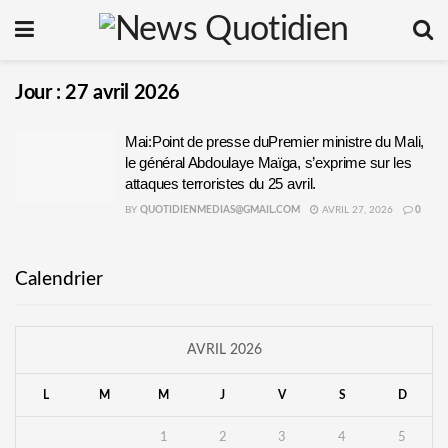
Jour :
27 avril 2026
Mai:Point de presse duPremier ministre du Mali,
le général Abdoulaye Maïga, s’exprime sur les
attaques terroristes du 25 avril.
BY
QUOTIDIENMEDIAS@GMAIL.COM
AVRIL 27, 2026
0
Calendrier
AVRIL 2026
L
M
M
J
V
S
D
1
2
3
4
5