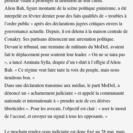
prétexte visant à prolonger la détention de leur client.
Aliou Bah, figure montante de la scène politique guinéenne, a été
interpellé en février dernier pour des faits qualifiés de « troubles à
l’ordre public » après des déclarations jugées critiques envers la
gouvernance actuelle. Depuis, il est détenu à la maison centrale de
Conakry. Ses partisans dénoncent une arrestation politique.
Devant le tribunal, une trentaine de militants du MoDeL avaient
fait le déplacement pour soutenir leur leader. « On ne se taira pas
», a lancé Aminata Sylla, drapée d’un t-shirt à l’effigie d’Aliou
Bah. « Ce régime veut faire taire la voix du peuple, mais nous
tiendrons bon. »
Dans une déclaration transmise aux médias, le parti MoDeL a
dénoncé un « acharnement judiciaire » et appelé la communauté
nationale et internationale à « prendre acte de ces dérives
liberticides ». Pour les avocats, l’objectif est clair : « user le moral
de l’accusé, et envoyer un signal à tous les opposants. »
Le prochain rendez-vous judiciaire est donc fixé au 28 mai, mais