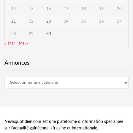
14
15
16
17
18
19
20
21
22
23
24
25
26
27
28
29
30
« Mar
Mai »
Annonces
Newsquotidien.com est une plateforme d’information spécialisée
sur l’actualité guinéenne, africaine et internationale.