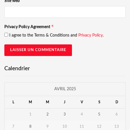
Site web
*
Privacy Policy Agreement
I agree to the Terms & Conditions and
Privacy Policy
.
Calendrier
AVRIL 2025
L
M
M
J
V
S
D
1
2
3
4
5
6
7
8
9
10
11
12
13