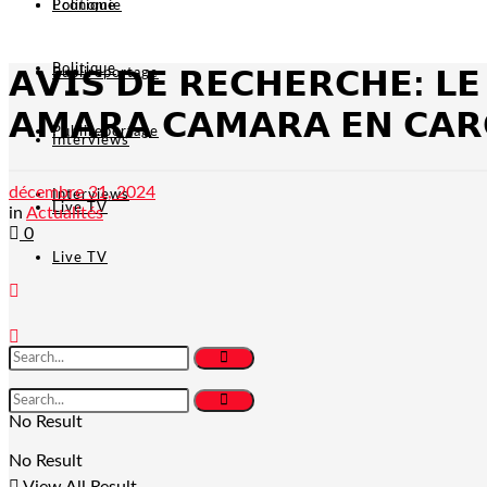
Politique
Economie
Politique
𝗔𝗩𝗜𝗦 𝗗𝗘 𝗥𝗘𝗖𝗛𝗘𝗥𝗖𝗛𝗘: 𝗟𝗘
Publireportage
𝗔𝗠𝗔𝗥𝗔 𝗖𝗔𝗠𝗔𝗥𝗔 𝗘𝗡 𝗖𝗔𝗥
Publireportage
Interviews
décembre 31, 2024
Interviews
Live TV
in
Actualités
0
Live TV
No Result
No Result