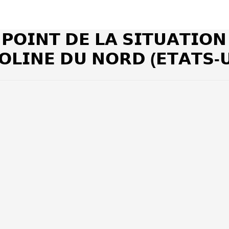
 𝗣𝗢𝗜𝗡𝗧 𝗗𝗘 𝗟𝗔 𝗦𝗜𝗧𝗨𝗔𝗧𝗜𝗢𝗡
𝗟𝗜𝗡𝗘 𝗗𝗨 𝗡𝗢𝗥𝗗 (𝗘𝗧𝗔𝗧𝗦-