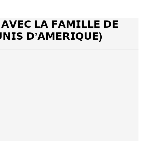
 𝗔𝗩𝗘𝗖 𝗟𝗔 𝗙𝗔𝗠𝗜𝗟𝗟𝗘 𝗗𝗘
𝗡𝗜𝗦 𝗗’𝗔𝗠𝗘𝗥𝗜𝗤𝗨𝗘)