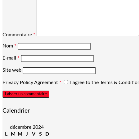
Commentaire
*
Nom
*
E-mail
*
Site web
Privacy Policy Agreement
*
I agree to the Terms & Conditi
Calendrier
décembre 2024
L
M
M
J
V
S
D