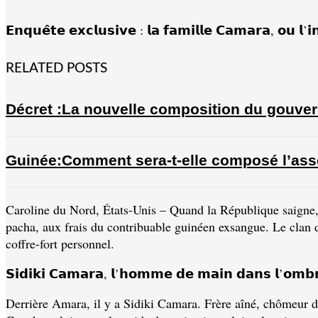
𝗘𝗻𝗾𝘂𝗲̂𝘁𝗲 𝗲𝘅𝗰𝗹𝘂𝘀𝗶𝘃𝗲 : 𝗹𝗮 𝗳𝗮𝗺𝗶𝗹𝗹𝗲 𝗖𝗮𝗺𝗮𝗿𝗮, 𝗼𝘂 𝗹’𝗶
RELATED POSTS
Décret :La nouvelle composition du gouve
Guinée:Comment sera-t-elle composé l’ass
Caroline du Nord, États-Unis – Quand la République saigne, ce
pacha, aux frais du contribuable guinéen exsangue. Le clan d
coffre-fort personnel.
𝗦𝗶𝗱𝗶𝗸𝗶 𝗖𝗮𝗺𝗮𝗿𝗮, 𝗹’𝗵𝗼𝗺𝗺𝗲 𝗱𝗲 𝗺𝗮𝗶𝗻 𝗱𝗮𝗻𝘀 𝗹’𝗼𝗺𝗯
Derrière Amara, il y a Sidiki Camara. Frère aîné, chômeur de