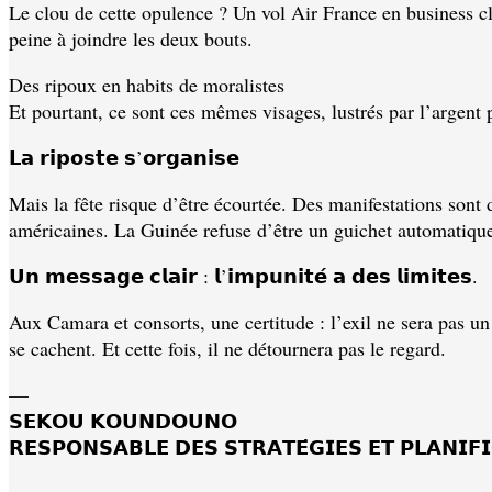
Le clou de cette opulence ? Un vol Air France en business c
peine à joindre les deux bouts.
Des ripoux en habits de moralistes
Et pourtant, ce sont ces mêmes visages, lustrés par l’argent 
𝗟𝗮 𝗿𝗶𝗽𝗼𝘀𝘁𝗲 𝘀’𝗼𝗿𝗴𝗮𝗻𝗶𝘀𝗲
Mais la fête risque d’être écourtée. Des manifestations sont
américaines. La Guinée refuse d’être un guichet automatique
𝗨𝗻 𝗺𝗲𝘀𝘀𝗮𝗴𝗲 𝗰𝗹𝗮𝗶𝗿 : 𝗹’𝗶𝗺𝗽𝘂𝗻𝗶𝘁𝗲́ 𝗮 𝗱𝗲𝘀 𝗹𝗶𝗺𝗶𝘁𝗲𝘀.
Aux Camara et consorts, une certitude : l’exil ne sera pas u
se cachent. Et cette fois, il ne détournera pas le regard.
—
𝗦𝗘𝗞𝗢𝗨 𝗞𝗢𝗨𝗡𝗗𝗢𝗨𝗡𝗢
𝗥𝗘𝗦𝗣𝗢𝗡𝗦𝗔𝗕𝗟𝗘 𝗗𝗘𝗦 𝗦𝗧𝗥𝗔𝗧𝗘́𝗚𝗜𝗘𝗦 𝗘𝗧 𝗣𝗟𝗔𝗡𝗜𝗙