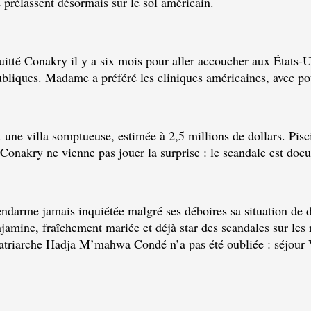
e prélassent désormais sur le sol américain.
uitté Conakry il y a six mois pour aller accoucher aux États-U
 publiques. Madame a préféré les cliniques américaines, avec 
une villa somptueuse, estimée à 2,5 millions de dollars. Pisci
Conakry ne vienne pas jouer la surprise : le scandale est doc
endarme jamais inquiétée malgré ses déboires sa situation de d
amine, fraîchement mariée et déjà star des scandales sur les r
atriarche Hadja M’mahwa Condé n’a pas été oubliée : séjour VI