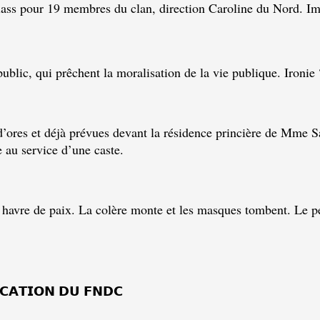
lass pour 19 membres du clan, direction Caroline du Nord. Im
public, qui prêchent la moralisation de la vie publique. Ironie
 d’ores et déjà prévues devant la résidence princière de Mme S
 au service d’une caste.
n havre de paix. La colère monte et les masques tombent. Le p
𝗜𝗖𝗔𝗧𝗜𝗢𝗡 𝗗𝗨 𝗙𝗡𝗗𝗖