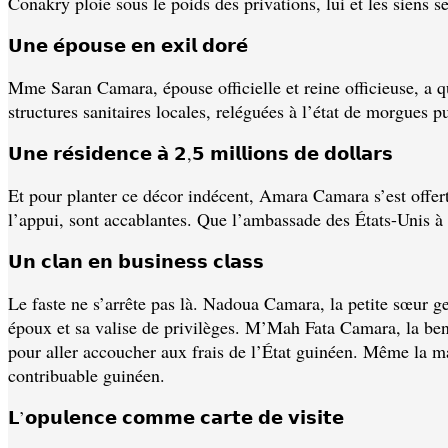
Conakry ploie sous le poids des privations, lui et les siens s
𝗨𝗻𝗲 𝗲́𝗽𝗼𝘂𝘀𝗲 𝗲𝗻 𝗲𝘅𝗶𝗹 𝗱𝗼𝗿𝗲́
Mme Saran Camara, épouse officielle et reine officieuse, a q
structures sanitaires locales, reléguées à l’état de morgues
𝗨𝗻𝗲 𝗿𝗲́𝘀𝗶𝗱𝗲𝗻𝗰𝗲 𝗮̀ 𝟮,𝟱 𝗺𝗶𝗹𝗹𝗶𝗼𝗻𝘀 𝗱𝗲 𝗱𝗼𝗹𝗹𝗮𝗿𝘀
Et pour planter ce décor indécent, Amara Camara s’est offert 
l’appui, sont accablantes. Que l’ambassade des États-Unis à 
𝗨𝗻 𝗰𝗹𝗮𝗻 𝗲𝗻 𝗯𝘂𝘀𝗶𝗻𝗲𝘀𝘀 𝗰𝗹𝗮𝘀𝘀
Le faste ne s’arrête pas là. Nadoua Camara, la petite sœur g
époux et sa valise de privilèges. M’Mah Fata Camara, la benj
pour aller accoucher aux frais de l’État guinéen. Même la m
contribuable guinéen.
𝗟’𝗼𝗽𝘂𝗹𝗲𝗻𝗰𝗲 𝗰𝗼𝗺𝗺𝗲 𝗰𝗮𝗿𝘁𝗲 𝗱𝗲 𝘃𝗶𝘀𝗶𝘁𝗲