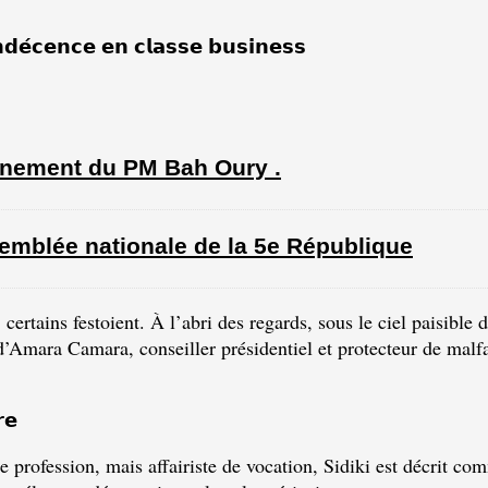
𝗻𝗱𝗲́𝗰𝗲𝗻𝗰𝗲 𝗲𝗻 𝗰𝗹𝗮𝘀𝘀𝗲 𝗯𝘂𝘀𝗶𝗻𝗲𝘀𝘀
rnement du PM Bah Oury .
emblée nationale de la 5e République
rtains festoient. À l’abri des regards, sous le ciel paisible 
’Amara Camara, conseiller présidentiel et protecteur de malfa
𝗲
 profession, mais affairiste de vocation, Sidiki est décrit c