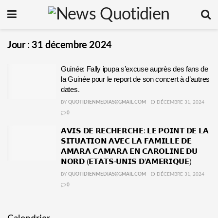
Jour :
31 décembre 2024
Guinée: Fally ipupa s’excuse auprès des fans de
la Guinée pour le report de son concert à d’autres
dates.
BY
QUOTIDIENMEDIAS@GMAIL.COM
DÉCEMBRE 31, 2024
0
𝗔𝗩𝗜𝗦 𝗗𝗘 𝗥𝗘𝗖𝗛𝗘𝗥𝗖𝗛𝗘: 𝗟𝗘 𝗣𝗢𝗜𝗡𝗧 𝗗𝗘 𝗟𝗔
𝗦𝗜𝗧𝗨𝗔𝗧𝗜𝗢𝗡 𝗔𝗩𝗘𝗖 𝗟𝗔 𝗙𝗔𝗠𝗜𝗟𝗟𝗘 𝗗𝗘
𝗔𝗠𝗔𝗥𝗔 𝗖𝗔𝗠𝗔𝗥𝗔 𝗘𝗡 𝗖𝗔𝗥𝗢𝗟𝗜𝗡𝗘 𝗗𝗨
𝗡𝗢𝗥𝗗 (𝗘𝗧𝗔𝗧𝗦-𝗨𝗡𝗜𝗦 𝗗’𝗔𝗠𝗘𝗥𝗜𝗤𝗨𝗘)
BY
QUOTIDIENMEDIAS@GMAIL.COM
DÉCEMBRE 31, 2024
0