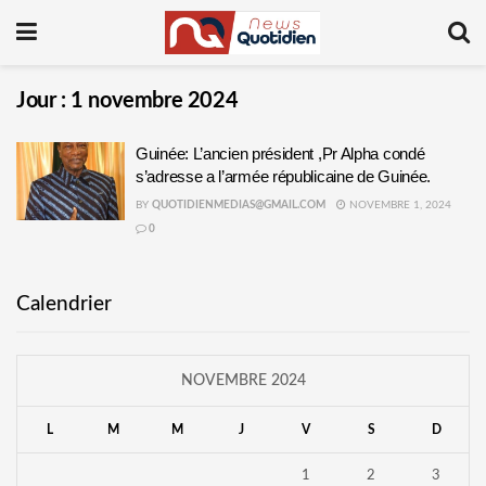
Jour :
1 novembre 2024
Guinée: L’ancien président ,Pr Alpha condé
s’adresse a l’armée républicaine de Guinée.
BY
QUOTIDIENMEDIAS@GMAIL.COM
NOVEMBRE 1, 2024
0
Calendrier
NOVEMBRE 2024
L
M
M
J
V
S
D
1
2
3